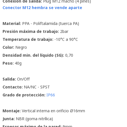
Conexión de salida:
Plug M12 macho (4 pines)
Conector M12 hembra se vende aparte
Material:
PPA - Poliftalamida (tuerca PA)
Presión máxima de trabajo:
2bar
Temperatura de trabajo:
-10°C a 90°C
Color:
Negro
Densidad min. del líquido (SG):
0,70
Peso:
40g
Salida:
On/Off
Contacto:
NA/NC - SPST
Grado de protección:
IP66
Montaje:
Vertical interna en orificio Ø16mm
Junta:
NBR (goma nitrílica)
Espesor máximo de la pared:
9mm