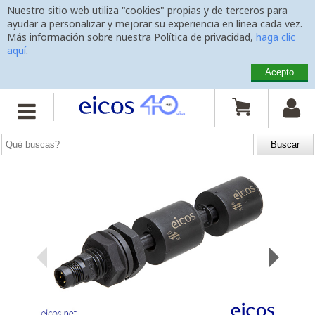
Nuestro sitio web utiliza "cookies" propias y de terceros para
ayudar a personalizar y mejorar su experiencia en línea cada vez.
Más información sobre nuestra Política de privacidad,
haga clic
aquí
.
Acepto
Inicio
>
Sensores de Nivel
>
Montaje Vertical
>
LD362-M12


Sensor de Nivel LD362-M12
con varilla 100mm, conexión
M12
y 2 puntos de detección