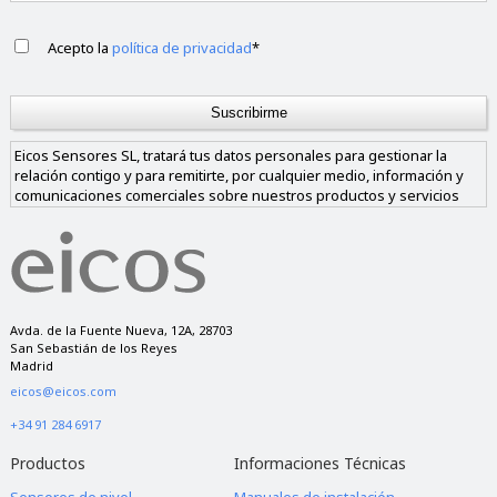
Acepto la
política de privacidad
*
Eicos Sensores SL, tratará tus datos personales para gestionar la
relación contigo y para remitirte, por cualquier medio, información y
comunicaciones comerciales sobre nuestros productos y servicios
similares a los solicitados. Los datos sólo se cederán a empresas de
nuestro grupo si nos das tu consentimiento y nunca a empresas
ajenas al mismo. Tienes derecho a acceder, rectificar y suprimir los
datos, así como a otros derechos, como se explica en nuestra política
de privacidad.
Avda. de la Fuente Nueva, 12A, 28703
San Sebastián de los Reyes
Madrid
eicos@eicos.com
+34 91 284 6917
Productos
Informaciones Técnicas