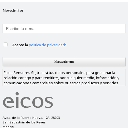
Newsletter
Acepto la
política de privacidad
*
Eicos Sensores SL, tratará tus datos personales para gestionar la
relación contigo y para remitirte, por cualquier medio, información y
comunicaciones comerciales sobre nuestros productos y servicios
similares a los solicitados. Los datos sólo se cederán a empresas de
nuestro grupo si nos das tu consentimiento y nunca a empresas
ajenas al mismo. Tienes derecho a acceder, rectificar y suprimir los
datos, así como a otros derechos, como se explica en nuestra política
de privacidad.
Avda. de la Fuente Nueva, 12A, 28703
San Sebastián de los Reyes
Madrid