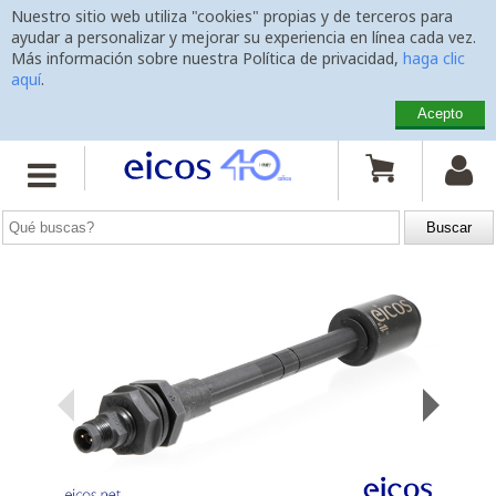
Nuestro sitio web utiliza "cookies" propias y de terceros para
ayudar a personalizar y mejorar su experiencia en línea cada vez.
Más información sobre nuestra Política de privacidad,
haga clic
aquí
.
Acepto
Inicio
>
Sensores de Nivel
>
Montaje Vertical
>
LE401-M12


Sensor de Nivel LE401-M12
con varilla 400mm, conexión
M12
y 1 punto de detección