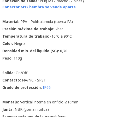
Conexión de salida:
Plug M12 macho (2 pines)
Conector M12 hembra se vende aparte
Material:
PPA - Poliftalamida (tuerca PA)
Presión máxima de trabajo:
2bar
Temperatura de trabajo:
-10°C a 90°C
Color:
Negro
Densidad min. del líquido (SG):
0,70
Peso:
110g
Salida:
On/Off
Contacto:
NA/NC - SPST
Grado de protección:
IP66
Montaje:
Vertical interna en orificio Ø16mm
Junta:
NBR (goma nitrílica)
Espesor máximo de la pared:
9mm