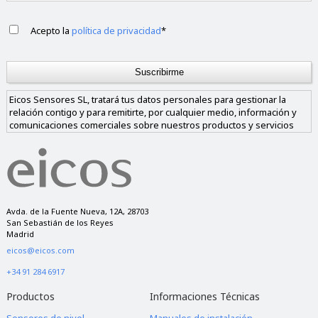
Acepto la
política de privacidad
*
Eicos Sensores SL, tratará tus datos personales para gestionar la
relación contigo y para remitirte, por cualquier medio, información y
comunicaciones comerciales sobre nuestros productos y servicios
similares a los solicitados. Los datos sólo se cederán a empresas de
nuestro grupo si nos das tu consentimiento y nunca a empresas
ajenas al mismo. Tienes derecho a acceder, rectificar y suprimir los
datos, así como a otros derechos, como se explica en nuestra política
de privacidad.
Avda. de la Fuente Nueva, 12A, 28703
San Sebastián de los Reyes
Madrid
eicos@eicos.com
+34 91 284 6917
Productos
Informaciones Técnicas