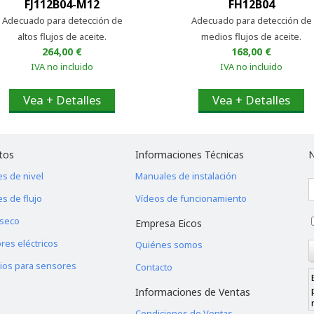
FJ112B04-M12
FH12B04
Adecuado para detección de
Adecuado para detección de
altos flujos de aceite.
medios flujos de aceite.
264,00 €
168,00 €
IVA no incluido
IVA no incluido
Vea + Detalles
Vea + Detalles
tos
Informaciones Técnicas
N
s de nivel
Manuales de instalación
s de flujo
Vídeos de funcionamiento
sseco
Empresa Eicos
res eléctricos
Quiénes somos
ios para sensores
Contacto
Informaciones de Ventas
Condiciones de Ventas