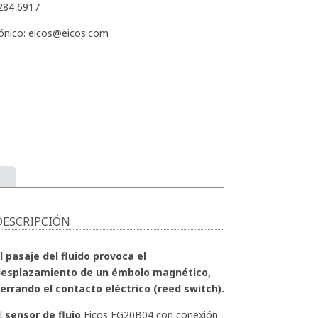
 284 6917
ónico: eicos
@
eicos
.
com
e
DESCRIPCIÓN
l pasaje del fluido provoca el
desplazamiento de un émbolo magnético,
errando el contacto eléctrico (reed switch).
l
sensor de flujo
Eicos FG20B04 con conexión