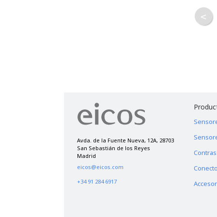
<
Produc
Sensore
Sensore
Avda. de la Fuente Nueva, 12A, 28703
San Sebastián de los Reyes
Contra
Madrid
eicos@eicos.com
Conecto
+34 91 284 6917
Accesor