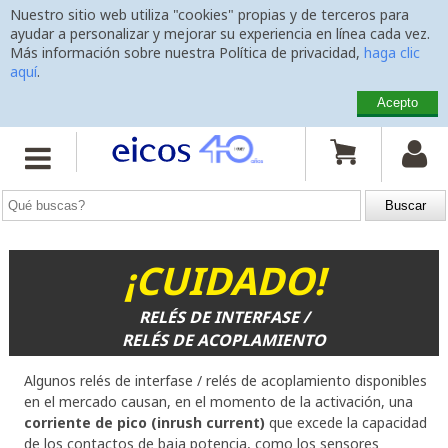
Nuestro sitio web utiliza "cookies" propias y de terceros para
ayudar a personalizar y mejorar su experiencia en línea cada vez.
Más información sobre nuestra Política de privacidad,
haga clic
aquí
.
Acepto
Inicio
>
Datos Técnicos
>
Manuales de Instalación y Hojas de Datos
>

Cuidado: Instalación con Relé de Interfase / Acoplamiento

PDF:
es-cuidado-instalacion-con-rele-de-acoplamiento.pdf
¡
CUIDADO!
RELÉS DE INTERFASE /
RELÉS DE ACOPLAMIENTO
Algunos relés de interfase / relés de acoplamiento disponibles
en el mercado causan, en el momento de la activación, una
corriente de pico (inrush current)
que excede la capacidad
de los contactos de baja potencia, como los sensores