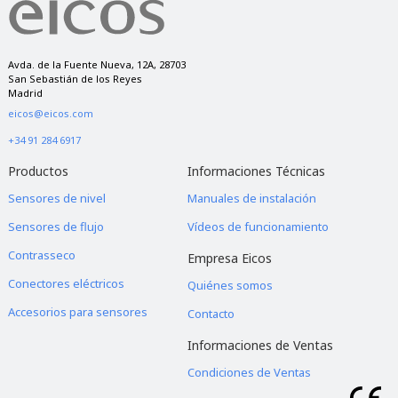
ajenas al mismo. Tienes derecho a acceder, rectificar y suprimir los
datos, así como a otros derechos, como se explica en nuestra política
de privacidad.
Avda. de la Fuente Nueva, 12A, 28703
San Sebastián de los Reyes
Madrid
eicos@eicos.com
+34 91 284 6917
Productos
Informaciones Técnicas
Sensores de nivel
Manuales de instalación
Sensores de flujo
Vídeos de funcionamiento
Contrasseco
Empresa Eicos
Conectores eléctricos
Quiénes somos
Accesorios para sensores
Contacto
Informaciones de Ventas
Condiciones de Ventas