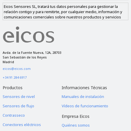
Eicos Sensores SL, tratará tus datos personales para gestionar la
relación contigo y para remitirte, por cualquier medio, información y
comunicaciones comerciales sobre nuestros productos y servicios
similares a los solicitados. Los datos sólo se cederán a empresas de
nuestro grupo si nos das tu consentimiento y nunca a empresas
ajenas al mismo. Tienes derecho a acceder, rectificar y suprimir los
datos, así como a otros derechos, como se explica en nuestra política
de privacidad.
Avda. de la Fuente Nueva, 12A, 28703
San Sebastián de los Reyes
Madrid
eicos@eicos.com
+34 91 284 6917
Productos
Informaciones Técnicas
Sensores de nivel
Manuales de instalación
Sensores de flujo
Vídeos de funcionamiento
Contrasseco
Empresa Eicos
Conectores eléctricos
Quiénes somos