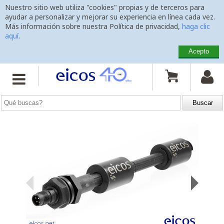
Nuestro sitio web utiliza "cookies" propias y de terceros para
ayudar a personalizar y mejorar su experiencia en línea cada vez.
Más información sobre nuestra Política de privacidad,
haga clic
aquí
.
Acepto
Inicio
>
Sensores de Nivel
>
Montaje Vertical
>
LE202-1-M12


Sensor de Nivel LE202-1-M12
con varilla 200mm, conexión
M12
y 2 puntos de detección