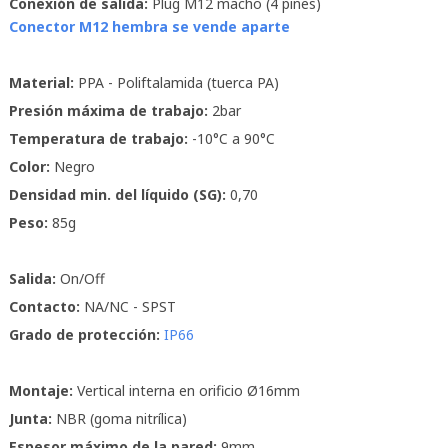
Conexión de salida:
Plug M12 macho (4 pines)
Conector M12 hembra se vende aparte
Material:
PPA - Poliftalamida (tuerca PA)
Presión máxima de trabajo:
2bar
Temperatura de trabajo:
-10°C a 90°C
Color:
Negro
Densidad min. del líquido (SG):
0,70
Peso:
85g
Salida:
On/Off
Contacto:
NA/NC - SPST
Grado de protección:
IP66
Montaje:
Vertical interna en orificio Ø16mm
Junta:
NBR (goma nitrílica)
Espesor máximo de la pared:
9mm