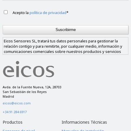
Acepto la
política de privacidad
*
Eicos Sensores SL, tratará tus datos personales para gestionar la
relación contigo y para remitirte, por cualquier medio, información y
comunicaciones comerciales sobre nuestros productos y servicios
similares a los solicitados. Los datos sólo se cederán a empresas de
nuestro grupo si nos das tu consentimiento y nunca a empresas
ajenas al mismo. Tienes derecho a acceder, rectificar y suprimir los
datos, así como a otros derechos, como se explica en nuestra política
de privacidad.
Avda. de la Fuente Nueva, 12A, 28703
San Sebastián de los Reyes
Madrid
eicos@eicos.com
+34 91 284 6917
Productos
Informaciones Técnicas