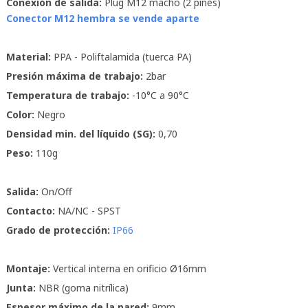
Conexión de salida:
Plug M12 macho (2 pines)
Conector M12 hembra se vende aparte
Material:
PPA - Poliftalamida (tuerca PA)
Presión máxima de trabajo:
2bar
Temperatura de trabajo:
-10°C a 90°C
Color:
Negro
Densidad min. del líquido (SG):
0,70
Peso:
110g
Salida:
On/Off
Contacto:
NA/NC - SPST
Grado de protección:
IP66
Montaje:
Vertical interna en orificio Ø16mm
Junta:
NBR (goma nitrílica)
Espesor máximo de la pared:
9mm