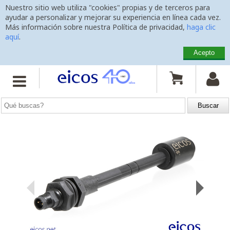
Nuestro sitio web utiliza "cookies" propias y de terceros para
ayudar a personalizar y mejorar su experiencia en línea cada vez.
Más información sobre nuestra Política de privacidad,
haga clic
aquí
.
Acepto
Inicio
>
Sensores de Nivel
>
Montaje Vertical
>
LE401-M12


Sensor de Nivel LE401-M12
con varilla 400mm, conexión
M12
y 1 punto de detección