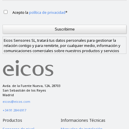
Acepto la
política de privacidad
*
Eicos Sensores SL, tratará tus datos personales para gestionar la
relación contigo y para remitirte, por cualquier medio, información y
comunicaciones comerciales sobre nuestros productos y servicios
similares a los solicitados. Los datos sólo se cederán a empresas de
nuestro grupo si nos das tu consentimiento y nunca a empresas
ajenas al mismo. Tienes derecho a acceder, rectificar y suprimir los
datos, así como a otros derechos, como se explica en nuestra política
de privacidad.
Avda. de la Fuente Nueva, 12A, 28703
San Sebastián de los Reyes
Madrid
eicos@eicos.com
+34 91 284 6917
Productos
Informaciones Técnicas