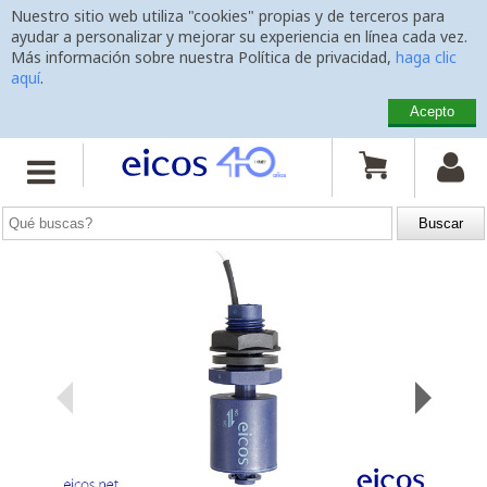
Nuestro sitio web utiliza "cookies" propias y de terceros para
ayudar a personalizar y mejorar su experiencia en línea cada vez.
Más información sobre nuestra Política de privacidad,
haga clic
aquí
.
Acepto
Inicio
>
Sensores de Nivel
>
Montaje Vertical
>
LC26M-40


Sensor de Nivel LC26M-40
para ácidos, productos químicos y montaje vertical