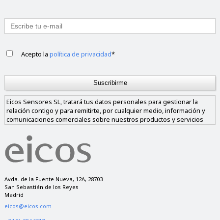
Acepto la
política de privacidad
*
Eicos Sensores SL, tratará tus datos personales para gestionar la
relación contigo y para remitirte, por cualquier medio, información y
comunicaciones comerciales sobre nuestros productos y servicios
similares a los solicitados. Los datos sólo se cederán a empresas de
nuestro grupo si nos das tu consentimiento y nunca a empresas
ajenas al mismo. Tienes derecho a acceder, rectificar y suprimir los
datos, así como a otros derechos, como se explica en nuestra política
de privacidad.
Avda. de la Fuente Nueva, 12A, 28703
San Sebastián de los Reyes
Madrid
eicos@eicos.com